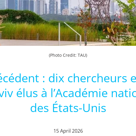
(Photo Credit: TAU)
écédent : dix chercheurs 
Aviv élus à l’Académie nat
des États-Unis
15 April 2026