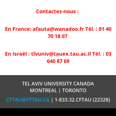
Contactez-nous :
En France:
afauta@wanadoo.fr
Tél. : 01 40
70 18 07
En Israël :
tlvuniv@tauex.tau.ac.il
Tél. : 03
640 87 69
TEL AVIV UNIVERSITY CANADA
MONTREAL | TORONTO
CFTAU@CFTAU.CA
| 1-833.32.CFTAU (22328)