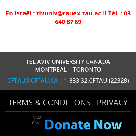
En Israël :
tlvuniv@tauex.tau.ac.il
Tél. : 03
640 87 69
TEL AVIV UNIVERSITY CANADA
MONTREAL | TORONTO
CFTAU@CFTAU.CA
| 1-833.32.CFTAU (22328)
TERMS & CONDITIONS
PRIVACY
© 2026 TAU Canada | All rights reserved
Charitable registration: 124035643RR0001